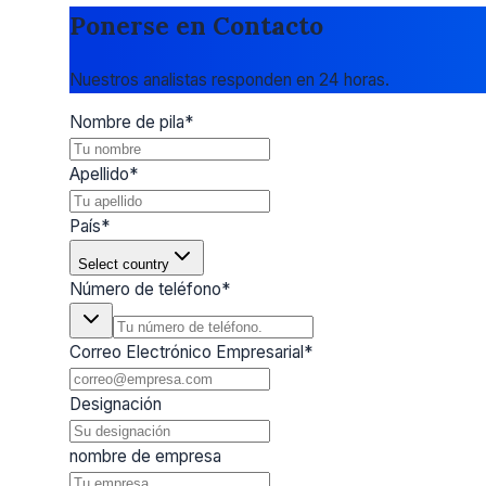
Ponerse en Contacto
Nuestros analistas responden en 24 horas.
Nombre de pila
*
Apellido
*
País
*
Select country
Número de teléfono
*
Correo Electrónico Empresarial
*
Designación
nombre de empresa