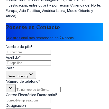
investigación, entre otros) y por región (América del Norte,
Europa, Asia-Pacífico, América Latina, Medio Oriente y
África).
Ponerse en Contacto
Nuestros analistas responden en 24 horas.
Nombre de pila
*
Apellido
*
País
*
Select country
Número de teléfono
*
Correo Electrónico Empresarial
*
Designación