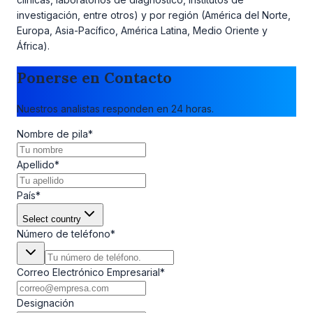
investigación, entre otros) y por región (América del Norte,
Europa, Asia-Pacífico, América Latina, Medio Oriente y
África).
Ponerse en Contacto
Nuestros analistas responden en 24 horas.
Nombre de pila
*
Apellido
*
País
*
Select country
Número de teléfono
*
Correo Electrónico Empresarial
*
Designación