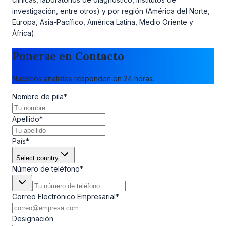
investigación, entre otros) y por región (América del Norte,
Europa, Asia-Pacífico, América Latina, Medio Oriente y
África).
Ponerse en Contacto
Nuestros analistas responden en 24 horas.
Nombre de pila
*
Apellido
*
País
*
Select country
Número de teléfono
*
Correo Electrónico Empresarial
*
Designación