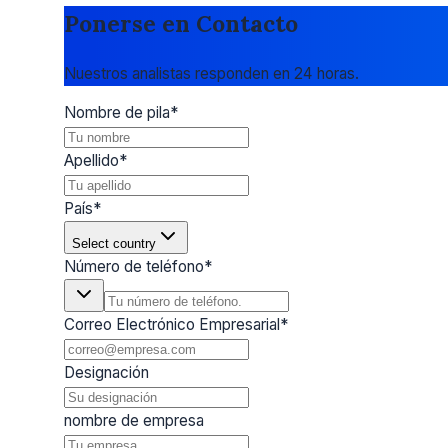
Ponerse en Contacto
Nuestros analistas responden en 24 horas.
Nombre de pila
*
Apellido
*
País
*
Select country
Número de teléfono
*
Correo Electrónico Empresarial
*
Designación
nombre de empresa