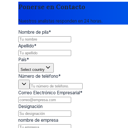
Ponerse en Contacto
Nuestros analistas responden en 24 horas.
Nombre de pila
*
Apellido
*
País
*
Select country
Número de teléfono
*
Correo Electrónico Empresarial
*
Designación
nombre de empresa