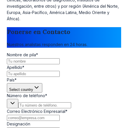
investigación, entre otros) y por región (América del Norte,
Europa, Asia-Pacífico, América Latina, Medio Oriente y
África).
Ponerse en Contacto
Nuestros analistas responden en 24 horas.
Nombre de pila
*
Apellido
*
País
*
Select country
Número de teléfono
*
Correo Electrónico Empresarial
*
Designación