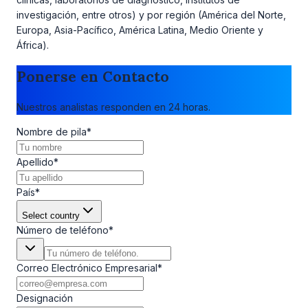
investigación, entre otros) y por región (América del Norte,
Europa, Asia-Pacífico, América Latina, Medio Oriente y
África).
Ponerse en Contacto
Nuestros analistas responden en 24 horas.
Nombre de pila
*
Apellido
*
País
*
Select country
Número de teléfono
*
Correo Electrónico Empresarial
*
Designación