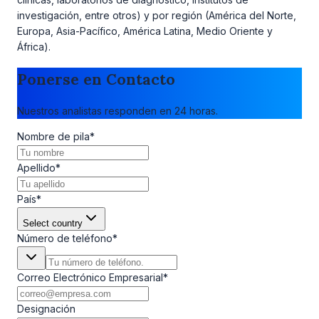
investigación, entre otros) y por región (América del Norte,
Europa, Asia-Pacífico, América Latina, Medio Oriente y
África).
Ponerse en Contacto
Nuestros analistas responden en 24 horas.
Nombre de pila
*
Apellido
*
País
*
Select country
Número de teléfono
*
Correo Electrónico Empresarial
*
Designación