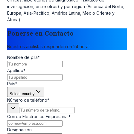
investigación, entre otros) y por región (América del Norte,
Europa, Asia-Pacífico, América Latina, Medio Oriente y
África).
Ponerse en Contacto
Nuestros analistas responden en 24 horas.
Nombre de pila
*
Apellido
*
País
*
Select country
Número de teléfono
*
Correo Electrónico Empresarial
*
Designación