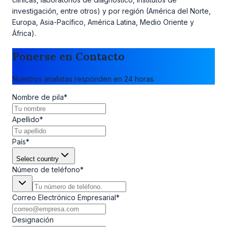
investigación, entre otros) y por región (América del Norte,
Europa, Asia-Pacífico, América Latina, Medio Oriente y
África).
Ponerse en Contacto
Nuestros analistas responden en 24 horas.
Nombre de pila
*
Apellido
*
País
*
Select country
Número de teléfono
*
Correo Electrónico Empresarial
*
Designación