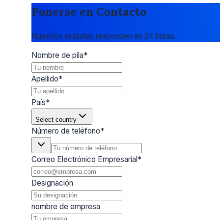
Ponerse en Contacto
Nuestros analistas responden en 24 horas.
Nombre de pila
*
Apellido
*
País
*
Select country
Número de teléfono
*
Correo Electrónico Empresarial
*
Designación
nombre de empresa