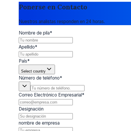
Ponerse en Contacto
Nuestros analistas responden en 24 horas.
Nombre de pila
*
Apellido
*
País
*
Select country
Número de teléfono
*
Correo Electrónico Empresarial
*
Designación
nombre de empresa