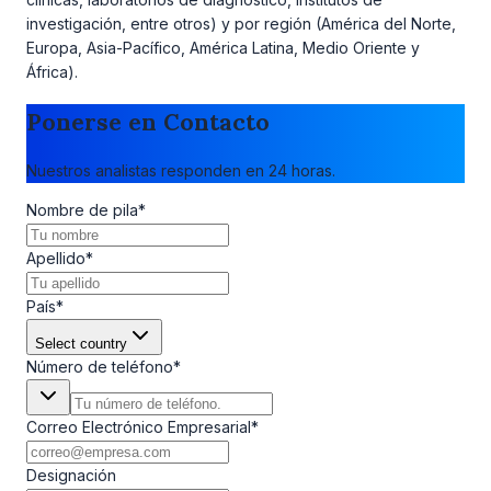
investigación, entre otros) y por región (América del Norte,
Europa, Asia-Pacífico, América Latina, Medio Oriente y
África).
Ponerse en Contacto
Nuestros analistas responden en 24 horas.
Nombre de pila
*
Apellido
*
País
*
Select country
Número de teléfono
*
Correo Electrónico Empresarial
*
Designación