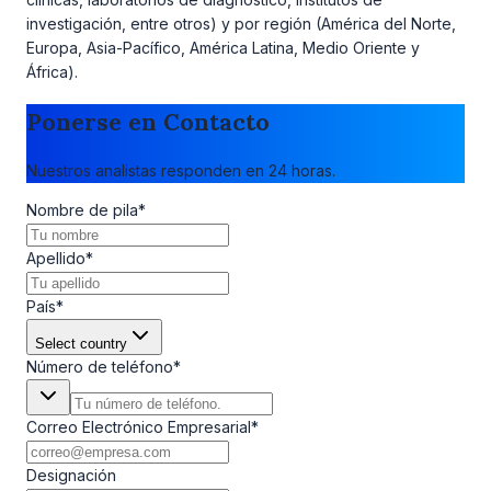
investigación, entre otros) y por región (América del Norte,
Europa, Asia-Pacífico, América Latina, Medio Oriente y
África).
Ponerse en Contacto
Nuestros analistas responden en 24 horas.
Nombre de pila
*
Apellido
*
País
*
Select country
Número de teléfono
*
Correo Electrónico Empresarial
*
Designación