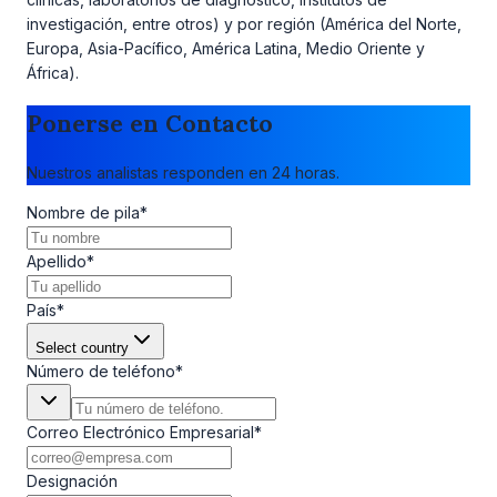
investigación, entre otros) y por región (América del Norte,
Europa, Asia-Pacífico, América Latina, Medio Oriente y
África).
Ponerse en Contacto
Nuestros analistas responden en 24 horas.
Nombre de pila
*
Apellido
*
País
*
Select country
Número de teléfono
*
Correo Electrónico Empresarial
*
Designación