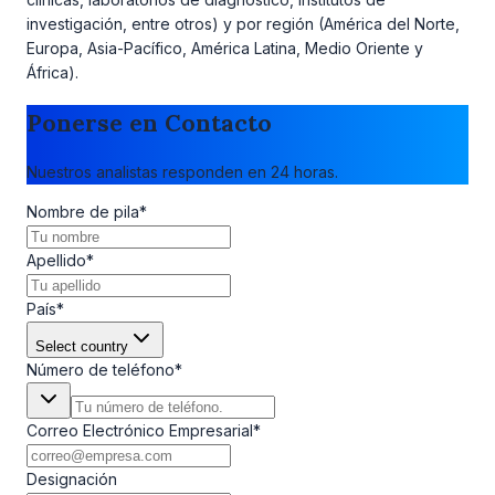
investigación, entre otros) y por región (América del Norte,
Europa, Asia-Pacífico, América Latina, Medio Oriente y
África).
Ponerse en Contacto
Nuestros analistas responden en 24 horas.
Nombre de pila
*
Apellido
*
País
*
Select country
Número de teléfono
*
Correo Electrónico Empresarial
*
Designación