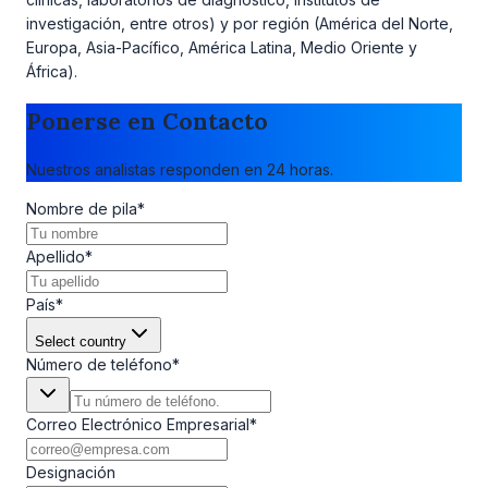
investigación, entre otros) y por región (América del Norte,
Europa, Asia-Pacífico, América Latina, Medio Oriente y
África).
Ponerse en Contacto
Nuestros analistas responden en 24 horas.
Nombre de pila
*
Apellido
*
País
*
Select country
Número de teléfono
*
Correo Electrónico Empresarial
*
Designación