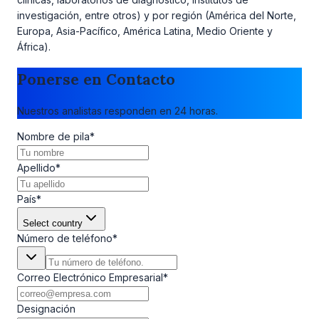
investigación, entre otros) y por región (América del Norte,
Europa, Asia-Pacífico, América Latina, Medio Oriente y
África).
Ponerse en Contacto
Nuestros analistas responden en 24 horas.
Nombre de pila
*
Apellido
*
País
*
Select country
Número de teléfono
*
Correo Electrónico Empresarial
*
Designación