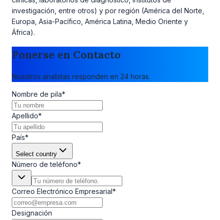
investigación, entre otros) y por región (América del Norte,
Europa, Asia-Pacífico, América Latina, Medio Oriente y
África).
Ponerse en Contacto
Nuestros analistas responden en 24 horas.
Nombre de pila
*
Apellido
*
País
*
Select country
Número de teléfono
*
Correo Electrónico Empresarial
*
Designación