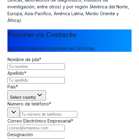
investigación, entre otros) y por región (América del Norte,
Europa, Asia-Pacífico, América Latina, Medio Oriente y
África).
Ponerse en Contacto
Nuestros analistas responden en 24 horas.
Nombre de pila
*
Apellido
*
País
*
Select country
Número de teléfono
*
Correo Electrónico Empresarial
*
Designación