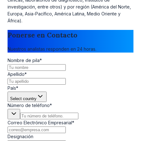
investigación, entre otros) y por región (América del Norte,
Europa, Asia-Pacífico, América Latina, Medio Oriente y
África).
Ponerse en Contacto
Nuestros analistas responden en 24 horas.
Nombre de pila
*
Apellido
*
País
*
Select country
Número de teléfono
*
Correo Electrónico Empresarial
*
Designación