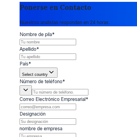
Ponerse en Contacto
Nuestros analistas responden en 24 horas.
Nombre de pila
*
Apellido
*
País
*
Select country
Número de teléfono
*
Correo Electrónico Empresarial
*
Designación
nombre de empresa