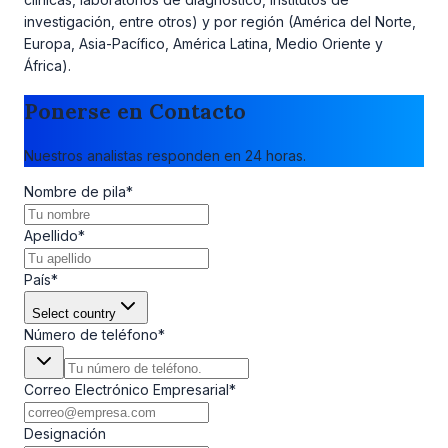
investigación, entre otros) y por región (América del Norte,
Europa, Asia-Pacífico, América Latina, Medio Oriente y
África).
Ponerse en Contacto
Nuestros analistas responden en 24 horas.
Nombre de pila
*
Apellido
*
País
*
Select country
Número de teléfono
*
Correo Electrónico Empresarial
*
Designación