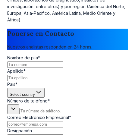
investigación, entre otros) y por región (América del Norte,
Europa, Asia-Pacífico, América Latina, Medio Oriente y
África).
Ponerse en Contacto
Nuestros analistas responden en 24 horas.
Nombre de pila
*
Apellido
*
País
*
Select country
Número de teléfono
*
Correo Electrónico Empresarial
*
Designación