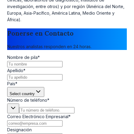
investigación, entre otros) y por región (América del Norte,
Europa, Asia-Pacífico, América Latina, Medio Oriente y
África).
Ponerse en Contacto
Nuestros analistas responden en 24 horas.
Nombre de pila
*
Apellido
*
País
*
Select country
Número de teléfono
*
Correo Electrónico Empresarial
*
Designación