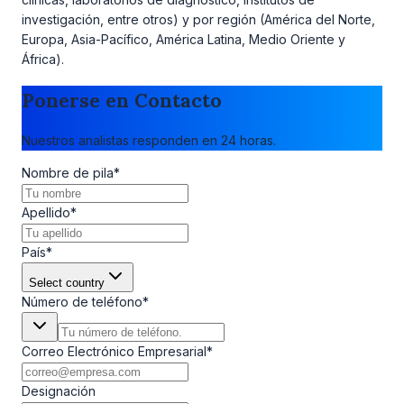
investigación, entre otros) y por región (América del Norte,
Europa, Asia-Pacífico, América Latina, Medio Oriente y
África).
Ponerse en Contacto
Nuestros analistas responden en 24 horas.
Nombre de pila
*
Apellido
*
País
*
Select country
Número de teléfono
*
Correo Electrónico Empresarial
*
Designación