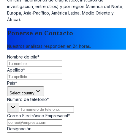
investigación, entre otros) y por región (América del Norte,
Europa, Asia-Pacífico, América Latina, Medio Oriente y
África).
Ponerse en Contacto
Nuestros analistas responden en 24 horas.
Nombre de pila
*
Apellido
*
País
*
Select country
Número de teléfono
*
Correo Electrónico Empresarial
*
Designación