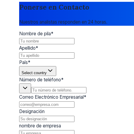
Ponerse en Contacto
Nuestros analistas responden en 24 horas.
Nombre de pila
*
Apellido
*
País
*
Select country
Número de teléfono
*
Correo Electrónico Empresarial
*
Designación
nombre de empresa