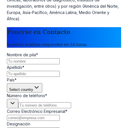
investigación, entre otros) y por región (América del Norte,
Europa, Asia-Pacífico, América Latina, Medio Oriente y
África).
Ponerse en Contacto
Nuestros analistas responden en 24 horas.
Nombre de pila
*
Apellido
*
País
*
Select country
Número de teléfono
*
Correo Electrónico Empresarial
*
Designación