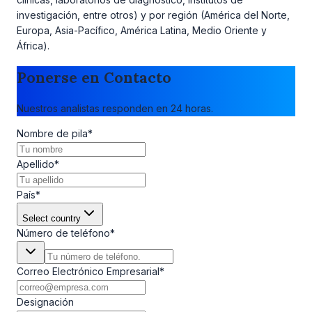
investigación, entre otros) y por región (América del Norte,
Europa, Asia-Pacífico, América Latina, Medio Oriente y
África).
Ponerse en Contacto
Nuestros analistas responden en 24 horas.
Nombre de pila
*
Apellido
*
País
*
Select country
Número de teléfono
*
Correo Electrónico Empresarial
*
Designación