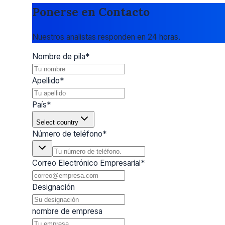
Ponerse en Contacto
Nuestros analistas responden en 24 horas.
Nombre de pila
*
Apellido
*
País
*
Select country
Número de teléfono
*
Correo Electrónico Empresarial
*
Designación
nombre de empresa