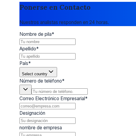
Ponerse en Contacto
Nuestros analistas responden en 24 horas.
Nombre de pila
*
Apellido
*
País
*
Select country
Número de teléfono
*
Correo Electrónico Empresarial
*
Designación
nombre de empresa