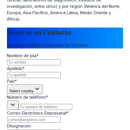
investigación, entre otros) y por región (América del Norte,
Europa, Asia-Pacífico, América Latina, Medio Oriente y
África).
Ponerse en Contacto
Nuestros analistas responden en 24 horas.
Nombre de pila
*
Apellido
*
País
*
Select country
Número de teléfono
*
Correo Electrónico Empresarial
*
Designación