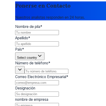
Ponerse en Contacto
Nuestros analistas responden en 24 horas.
Nombre de pila
*
Apellido
*
País
*
Select country
Número de teléfono
*
Correo Electrónico Empresarial
*
Designación
nombre de empresa