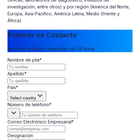
investigación, entre otros) y por región (América del Norte,
Europa, Asia-Pacífico, América Latina, Medio Oriente y
África).
Ponerse en Contacto
Nuestros analistas responden en 24 horas.
Nombre de pila
*
Apellido
*
País
*
Select country
Número de teléfono
*
Correo Electrónico Empresarial
*
Designación