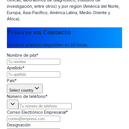
investigación, entre otros) y por región (América del Norte,
Europa, Asia-Pacífico, América Latina, Medio Oriente y
África).
Ponerse en Contacto
Nuestros analistas responden en 24 horas.
Nombre de pila
*
Apellido
*
País
*
Select country
Número de teléfono
*
Correo Electrónico Empresarial
*
Designación