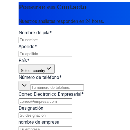
Ponerse en Contacto
Nuestros analistas responden en 24 horas.
Nombre de pila
*
Apellido
*
País
*
Select country
Número de teléfono
*
Correo Electrónico Empresarial
*
Designación
nombre de empresa