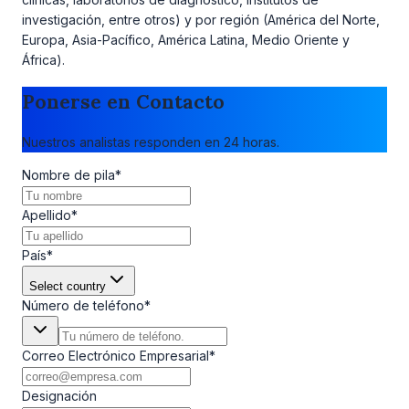
investigación, entre otros) y por región (América del Norte,
Europa, Asia-Pacífico, América Latina, Medio Oriente y
África).
Ponerse en Contacto
Nuestros analistas responden en 24 horas.
Nombre de pila
*
Apellido
*
País
*
Select country
Número de teléfono
*
Correo Electrónico Empresarial
*
Designación