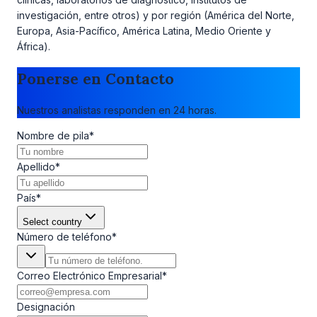
investigación, entre otros) y por región (América del Norte,
Europa, Asia-Pacífico, América Latina, Medio Oriente y
África).
Ponerse en Contacto
Nuestros analistas responden en 24 horas.
Nombre de pila
*
Apellido
*
País
*
Select country
Número de teléfono
*
Correo Electrónico Empresarial
*
Designación