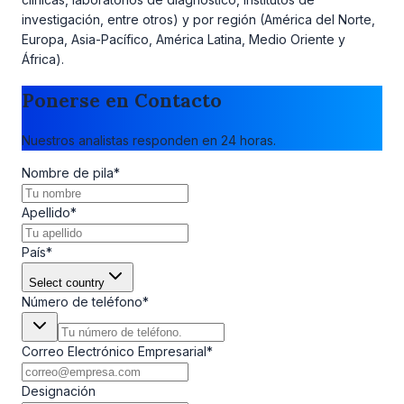
investigación, entre otros) y por región (América del Norte,
Europa, Asia-Pacífico, América Latina, Medio Oriente y
África).
Ponerse en Contacto
Nuestros analistas responden en 24 horas.
Nombre de pila
*
Apellido
*
País
*
Select country
Número de teléfono
*
Correo Electrónico Empresarial
*
Designación