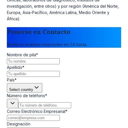
investigación, entre otros) y por región (América del Norte,
Europa, Asia-Pacífico, América Latina, Medio Oriente y
África).
Ponerse en Contacto
Nuestros analistas responden en 24 horas.
Nombre de pila
*
Apellido
*
País
*
Select country
Número de teléfono
*
Correo Electrónico Empresarial
*
Designación