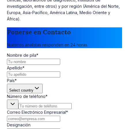
investigación, entre otros) y por región (América del Norte,
Europa, Asia-Pacífico, América Latina, Medio Oriente y
África).
Ponerse en Contacto
Nuestros analistas responden en 24 horas.
Nombre de pila
*
Apellido
*
País
*
Select country
Número de teléfono
*
Correo Electrónico Empresarial
*
Designación