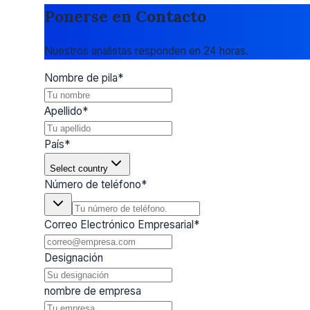
Ponerse en Contacto
Nuestros analistas responden en 24 horas.
Nombre de pila
*
Apellido
*
País
*
Select country
Número de teléfono
*
Correo Electrónico Empresarial
*
Designación
nombre de empresa