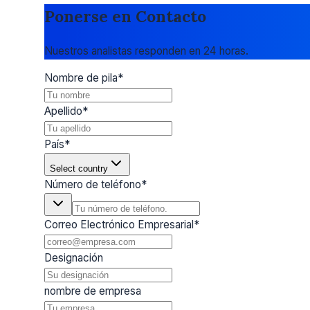
Ponerse en Contacto
Nuestros analistas responden en 24 horas.
Nombre de pila
*
Apellido
*
País
*
Select country
Número de teléfono
*
Correo Electrónico Empresarial
*
Designación
nombre de empresa