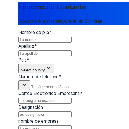
Ponerse en Contacto
Nuestros analistas responden en 24 horas.
Nombre de pila
*
Apellido
*
País
*
Select country
Número de teléfono
*
Correo Electrónico Empresarial
*
Designación
nombre de empresa