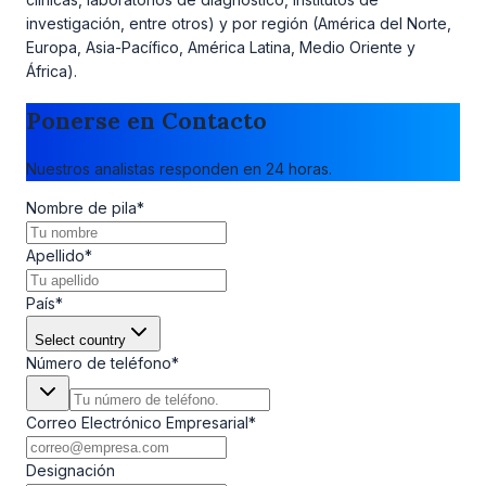
investigación, entre otros) y por región (América del Norte,
Europa, Asia-Pacífico, América Latina, Medio Oriente y
África).
Ponerse en Contacto
Nuestros analistas responden en 24 horas.
Nombre de pila
*
Apellido
*
País
*
Select country
Número de teléfono
*
Correo Electrónico Empresarial
*
Designación