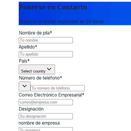
Ponerse en Contacto
Nuestros analistas responden en 24 horas.
Nombre de pila
*
Apellido
*
País
*
Select country
Número de teléfono
*
Correo Electrónico Empresarial
*
Designación
nombre de empresa