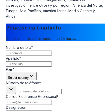
investigación, entre otros) y por región (América del Norte,
Europa, Asia-Pacífico, América Latina, Medio Oriente y
África).
Ponerse en Contacto
Nuestros analistas responden en 24 horas.
Nombre de pila
*
Apellido
*
País
*
Select country
Número de teléfono
*
Correo Electrónico Empresarial
*
Designación