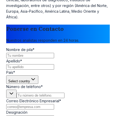
investigación, entre otros) y por región (América del Norte,
Europa, Asia-Pacífico, América Latina, Medio Oriente y
África).
Ponerse en Contacto
Nuestros analistas responden en 24 horas.
Nombre de pila
*
Apellido
*
País
*
Select country
Número de teléfono
*
Correo Electrónico Empresarial
*
Designación